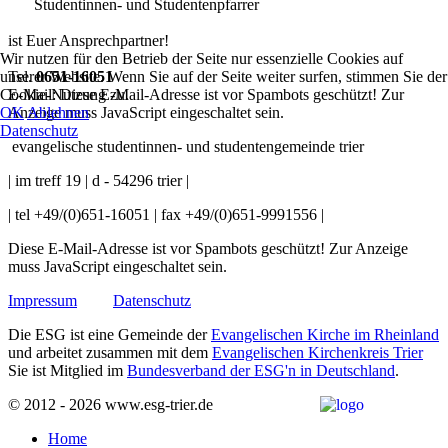
Studentinnen- und Studentenpfarrer
ist Euer Ansprechpartner!
Wir nutzen für den Betrieb der Seite nur essenzielle Cookies auf
unserer Website. Wenn Sie auf der Seite weiter surfen, stimmen Sie der
Tel.
0651-16051
Cookie-Nutzung zu.
E-Mail:
Diese E-Mail-Adresse ist vor Spambots geschützt! Zur
OK
Ablehnen
Anzeige muss JavaScript eingeschaltet sein.
Datenschutz
evangelische studentinnen- und studentengemeinde trier
| im treff 19 | d - 54296 trier |
| tel +49/(0)651-16051 | fax +49/(0)651-9991556 |
Diese E-Mail-Adresse ist vor Spambots geschützt! Zur Anzeige
muss JavaScript eingeschaltet sein.
Impressum
Datenschutz
Die ESG ist eine Gemeinde der
Evangelischen Kirche im Rheinland
und arbeitet zusammen mit dem
Evangelischen Kirchenkreis Trier
Sie ist Mitglied im
Bundesverband der ESG'n in Deutschland
.
© 2012 - 2026 www.esg-trier.de
Home