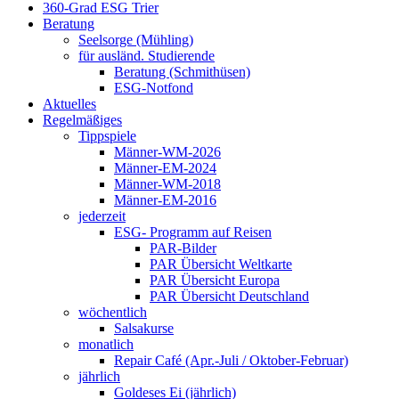
360-Grad ESG Trier
Beratung
Seelsorge (Mühling)
für ausländ. Studierende
Beratung (Schmithüsen)
ESG-Notfond
Aktuelles
Regelmäßiges
Tippspiele
Männer-WM-2026
Männer-EM-2024
Männer-WM-2018
Männer-EM-2016
jederzeit
ESG- Programm auf Reisen
PAR-Bilder
PAR Übersicht Weltkarte
PAR Übersicht Europa
PAR Übersicht Deutschland
wöchentlich
Salsakurse
monatlich
Repair Café (Apr.-Juli / Oktober-Februar)
jährlich
Goldeses Ei (jährlich)