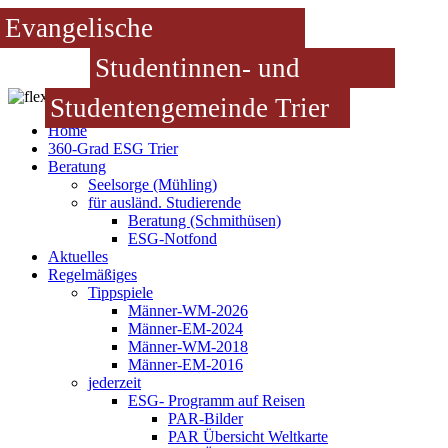
Evangelische
Studentinnen- und
Studentengemeinde Trier
Home
360-Grad ESG Trier
Beratung
Seelsorge (Mühling)
für ausländ. Studierende
Beratung (Schmithüsen)
ESG-Notfond
Aktuelles
Regelmäßiges
Tippspiele
Männer-WM-2026
Männer-EM-2024
Männer-WM-2018
Männer-EM-2016
jederzeit
ESG- Programm auf Reisen
PAR-Bilder
PAR Übersicht Weltkarte