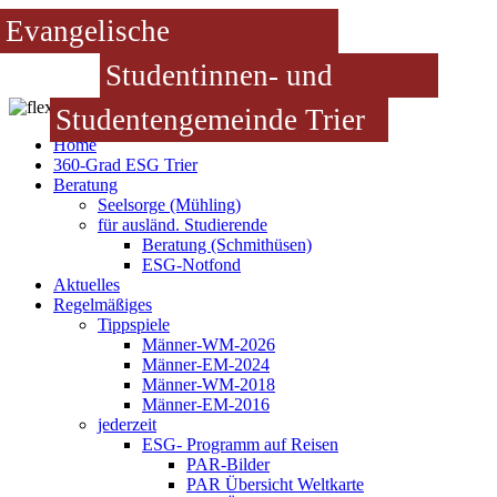
Evangelische
Studentinnen- und
Studentengemeinde Trier
Home
360-Grad ESG Trier
Beratung
Seelsorge (Mühling)
für ausländ. Studierende
Beratung (Schmithüsen)
ESG-Notfond
Aktuelles
Regelmäßiges
Tippspiele
Männer-WM-2026
Männer-EM-2024
Männer-WM-2018
Männer-EM-2016
jederzeit
ESG- Programm auf Reisen
PAR-Bilder
PAR Übersicht Weltkarte