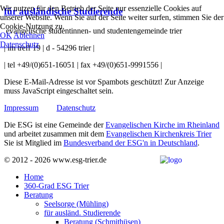
Wir nutzen für den Betrieb der Seite nur essenzielle Cookies auf
für ausländische Studierende
unserer Website. Wenn Sie auf der Seite weiter surfen, stimmen Sie der
Cookie-Nutzung zu.
evangelische studentinnen- und studentengemeinde trier
OK
Ablehnen
Datenschutz
| im treff 19 | d - 54296 trier |
| tel +49/(0)651-16051 | fax +49/(0)651-9991556 |
Diese E-Mail-Adresse ist vor Spambots geschützt! Zur Anzeige
muss JavaScript eingeschaltet sein.
Impressum
Datenschutz
Die ESG ist eine Gemeinde der
Evangelischen Kirche im Rheinland
und arbeitet zusammen mit dem
Evangelischen Kirchenkreis Trier
Sie ist Mitglied im
Bundesverband der ESG'n in Deutschland
.
© 2012 - 2026 www.esg-trier.de
Home
360-Grad ESG Trier
Beratung
Seelsorge (Mühling)
für ausländ. Studierende
Beratung (Schmithüsen)