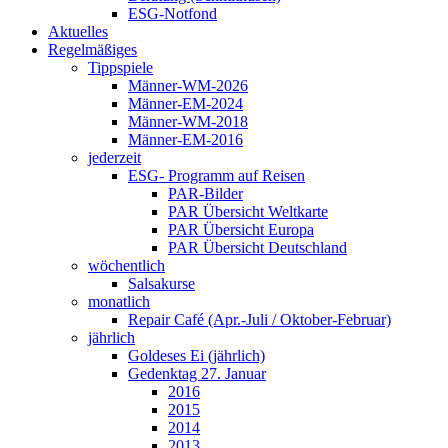
ESG-Notfond
Aktuelles
Regelmäßiges
Tippspiele
Männer-WM-2026
Männer-EM-2024
Männer-WM-2018
Männer-EM-2016
jederzeit
ESG- Programm auf Reisen
PAR-Bilder
PAR Übersicht Weltkarte
PAR Übersicht Europa
PAR Übersicht Deutschland
wöchentlich
Salsakurse
monatlich
Repair Café (Apr.-Juli / Oktober-Februar)
jährlich
Goldeses Ei (jährlich)
Gedenktag 27. Januar
2016
2015
2014
2013