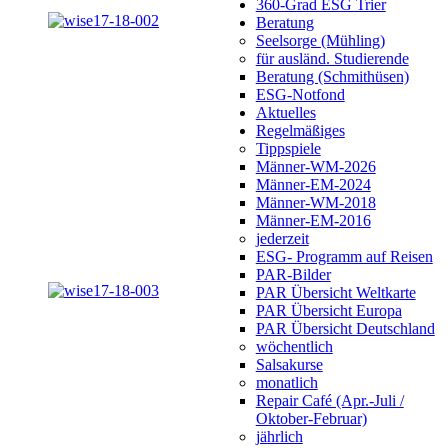
360-Grad ESG Trier
Beratung
Seelsorge (Mühling)
für ausländ. Studierende
Beratung (Schmithüsen)
ESG-Notfond
Aktuelles
Regelmäßiges
Tippspiele
Männer-WM-2026
Männer-EM-2024
Männer-WM-2018
Männer-EM-2016
jederzeit
ESG- Programm auf Reisen
PAR-Bilder
PAR Übersicht Weltkarte
PAR Übersicht Europa
PAR Übersicht Deutschland
wöchentlich
Salsakurse
monatlich
Repair Café (Apr.-Juli /
Oktober-Februar)
jährlich