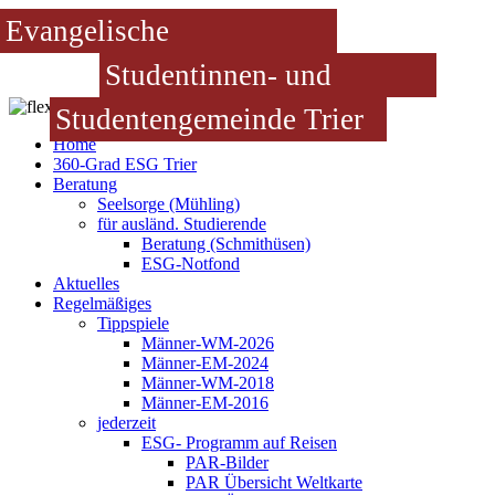
Evangelische
Studentinnen- und
Studentengemeinde Trier
Home
360-Grad ESG Trier
Beratung
Seelsorge (Mühling)
für ausländ. Studierende
Beratung (Schmithüsen)
ESG-Notfond
Aktuelles
Regelmäßiges
Tippspiele
Männer-WM-2026
Männer-EM-2024
Männer-WM-2018
Männer-EM-2016
jederzeit
ESG- Programm auf Reisen
PAR-Bilder
PAR Übersicht Weltkarte