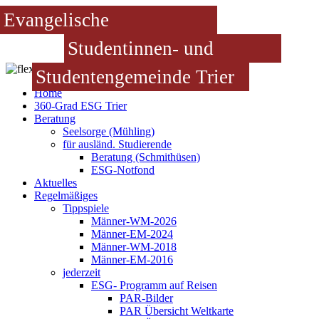
Evangelische
Studentinnen- und
Studentengemeinde Trier
Home
360-Grad ESG Trier
Beratung
Seelsorge (Mühling)
für ausländ. Studierende
Beratung (Schmithüsen)
ESG-Notfond
Aktuelles
Regelmäßiges
Tippspiele
Männer-WM-2026
Männer-EM-2024
Männer-WM-2018
Männer-EM-2016
jederzeit
ESG- Programm auf Reisen
PAR-Bilder
PAR Übersicht Weltkarte