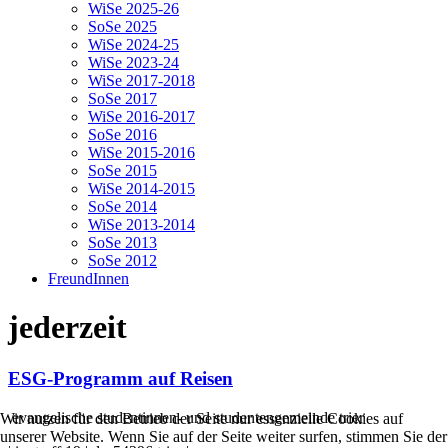
WiSe 2025-26
SoSe 2025
WiSe 2024-25
WiSe 2023-24
WiSe 2017-2018
SoSe 2017
WiSe 2016-2017
SoSe 2016
WiSe 2015-2016
SoSe 2015
WiSe 2014-2015
SoSe 2014
WiSe 2013-2014
SoSe 2013
SoSe 2012
FreundInnen
jederzeit
ESG-Programm auf Reisen
evangelische studentinnen- und studentengemeinde trier
Wir nutzen für den Betrieb der Seite nur essenzielle Cookies auf
unserer Website. Wenn Sie auf der Seite weiter surfen, stimmen Sie der