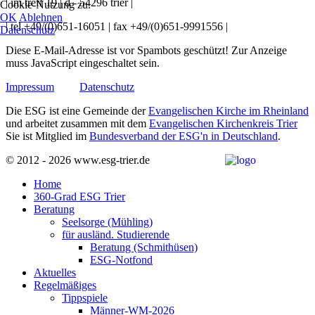
| im treff 19 | d - 54296 trier |
Cookie-Nutzung zu.
OK
Ablehnen
| tel +49/(0)651-16051 | fax +49/(0)651-9991556 |
Datenschutz
Diese E-Mail-Adresse ist vor Spambots geschützt! Zur Anzeige
muss JavaScript eingeschaltet sein.
Impressum
Datenschutz
Die ESG ist eine Gemeinde der
Evangelischen Kirche im Rheinland
und arbeitet zusammen mit dem
Evangelischen Kirchenkreis Trier
Sie ist Mitglied im
Bundesverband der ESG'n in Deutschland
.
© 2012 - 2026 www.esg-trier.de
Home
360-Grad ESG Trier
Beratung
Seelsorge (Mühling)
für ausländ. Studierende
Beratung (Schmithüsen)
ESG-Notfond
Aktuelles
Regelmäßiges
Tippspiele
Männer-WM-2026