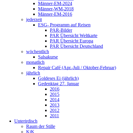
Männer-EM-2024
Männer-WM-2018
Männer-EM-2016
jederzeit
ESG- Programm auf Reisen
PAR-Bilder
PAR Übersicht Weltkarte
PAR Übersicht Europa
PAR Übersicht Deutschland
wöchentlich
Salsakurse
monatlich
Repair Café (Apr.-Juli / Oktober-Februar)
jährlich
Goldeses Ei (jährlich)
Gedenktag 27. Januar
2016
2015
2014
2013
2012
2011
Unterirdisch
Raum der Stille
KiK