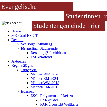
Evangelische
Studentinnen- 
Studentengemeinde Trier
Home
360-Grad ESG Trier
Beratung
Seelsorge (Mühling)
für ausländ. Studierende
Beratung (Schmithüsen)
ESG-Notfond
Aktuelles
Regelmäßiges
Tippspiele
Männer-WM-2026
Männer-EM-2024
Männer-WM-2018
Männer-EM-2016
jederzeit
ESG- Programm auf Reisen
PAR-Bilder
PAR Übersicht Weltkarte