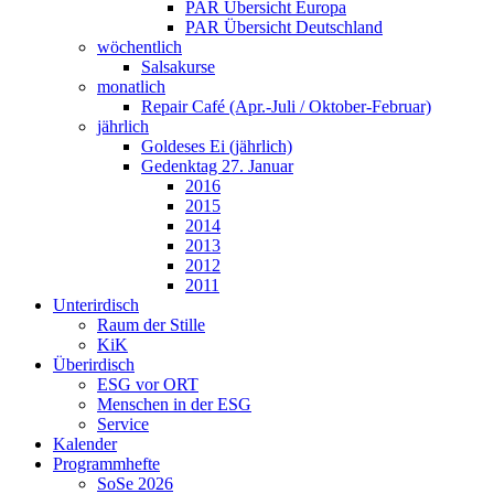
PAR Übersicht Europa
PAR Übersicht Deutschland
wöchentlich
Salsakurse
monatlich
Repair Café (Apr.-Juli / Oktober-Februar)
jährlich
Goldeses Ei (jährlich)
Gedenktag 27. Januar
2016
2015
2014
2013
2012
2011
Unterirdisch
Raum der Stille
KiK
Überirdisch
ESG vor ORT
Menschen in der ESG
Service
Kalender
Programmhefte
SoSe 2026