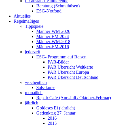
für ausländ. Studierende
Beratung (Schmithüsen)
ESG-Notfond
Aktuelles
Regelmäßiges
Tippspiele
Männer-WM-2026
Männer-EM-2024
Männer-WM-2018
Männer-EM-2016
jederzeit
ESG- Programm auf Reisen
PAR-Bilder
PAR Übersicht Weltkarte
PAR Übersicht Europa
PAR Übersicht Deutschland
wöchentlich
Salsakurse
monatlich
Repair Café (Apr.-Juli / Oktober-Februar)
jährlich
Goldeses Ei (jährlich)
Gedenktag 27. Januar
2016
2015