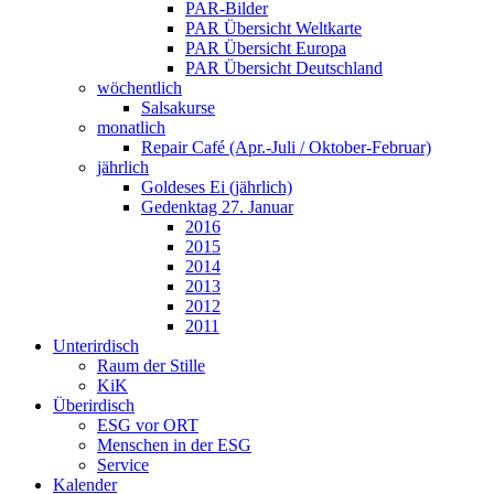
PAR-Bilder
PAR Übersicht Weltkarte
PAR Übersicht Europa
PAR Übersicht Deutschland
wöchentlich
Salsakurse
monatlich
Repair Café (Apr.-Juli / Oktober-Februar)
jährlich
Goldeses Ei (jährlich)
Gedenktag 27. Januar
2016
2015
2014
2013
2012
2011
Unterirdisch
Raum der Stille
KiK
Überirdisch
ESG vor ORT
Menschen in der ESG
Service
Kalender