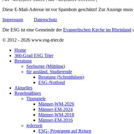
Diese E-Mail-Adresse ist vor Spambots geschützt! Zur Anzeige muss J
Impressum
Datenschutz
Die ESG ist eine Gemeinde der
Evangelischen Kirche im Rheinland
u
© 2012 - 2026 www.esg-trier.de
Home
360-Grad ESG Trier
Beratung
Seelsorge (Mühling)
für ausländ. Studierende
Beratung (Schmithüsen)
ESG-Notfond
Aktuelles
Regelmäßiges
Tippspiele
Männer-WM-2026
Männer-EM-2024
Männer-WM-2018
Männer-EM-2016
jederzeit
ESG- Programm auf Reisen