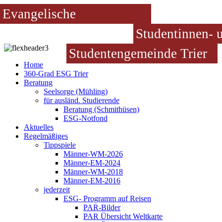
Evangelische
Studentinnen- 
Studentengemeinde Trier
Home
360-Grad ESG Trier
Beratung
Seelsorge (Mühling)
für ausländ. Studierende
Beratung (Schmithüsen)
ESG-Notfond
Aktuelles
Regelmäßiges
Tippspiele
Männer-WM-2026
Männer-EM-2024
Männer-WM-2018
Männer-EM-2016
jederzeit
ESG- Programm auf Reisen
PAR-Bilder
PAR Übersicht Weltkarte