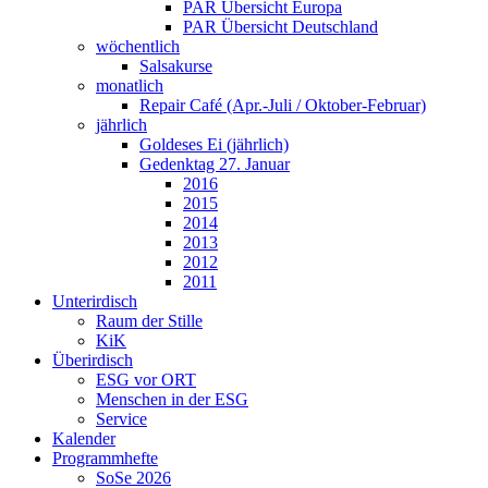
PAR Übersicht Europa
PAR Übersicht Deutschland
wöchentlich
Salsakurse
monatlich
Repair Café (Apr.-Juli / Oktober-Februar)
jährlich
Goldeses Ei (jährlich)
Gedenktag 27. Januar
2016
2015
2014
2013
2012
2011
Unterirdisch
Raum der Stille
KiK
Überirdisch
ESG vor ORT
Menschen in der ESG
Service
Kalender
Programmhefte
SoSe 2026