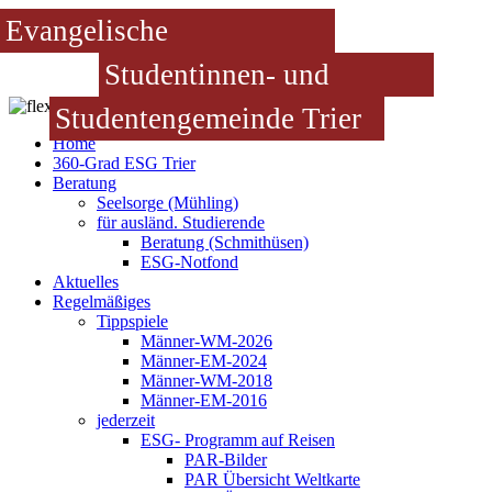
Evangelische
Studentinnen- und
Studentengemeinde Trier
Home
360-Grad ESG Trier
Beratung
Seelsorge (Mühling)
für ausländ. Studierende
Beratung (Schmithüsen)
ESG-Notfond
Aktuelles
Regelmäßiges
Tippspiele
Männer-WM-2026
Männer-EM-2024
Männer-WM-2018
Männer-EM-2016
jederzeit
ESG- Programm auf Reisen
PAR-Bilder
PAR Übersicht Weltkarte