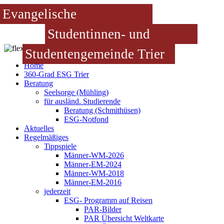
Evangelische
Studentinnen- und
Studentengemeinde Trier
Home
360-Grad ESG Trier
Beratung
Seelsorge (Mühling)
für ausländ. Studierende
Beratung (Schmithüsen)
ESG-Notfond
Aktuelles
Regelmäßiges
Tippspiele
Männer-WM-2026
Männer-EM-2024
Männer-WM-2018
Männer-EM-2016
jederzeit
ESG- Programm auf Reisen
PAR-Bilder
PAR Übersicht Weltkarte