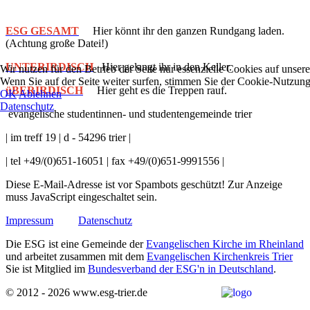
ESG GESAMT
Hier könnt ihr den ganzen Rundgang laden.
(Achtung große Datei!)
UNTERIRDISCH
Hier gelangt ihr in den Keller.
Wir nutzen für den Betrieb der Seite nur essenzielle Cookies auf unsere
Wenn Sie auf der Seite weiter surfen, stimmen Sie der Cookie-Nutzung
üBERIRDISCH
Hier geht es die Treppen rauf.
OK
Ablehnen
Datenschutz
evangelische studentinnen- und studentengemeinde trier
| im treff 19 | d - 54296 trier |
| tel +49/(0)651-16051 | fax +49/(0)651-9991556 |
Diese E-Mail-Adresse ist vor Spambots geschützt! Zur Anzeige
muss JavaScript eingeschaltet sein.
Impressum
Datenschutz
Die ESG ist eine Gemeinde der
Evangelischen Kirche im Rheinland
und arbeitet zusammen mit dem
Evangelischen Kirchenkreis Trier
Sie ist Mitglied im
Bundesverband der ESG'n in Deutschland
.
© 2012 - 2026 www.esg-trier.de