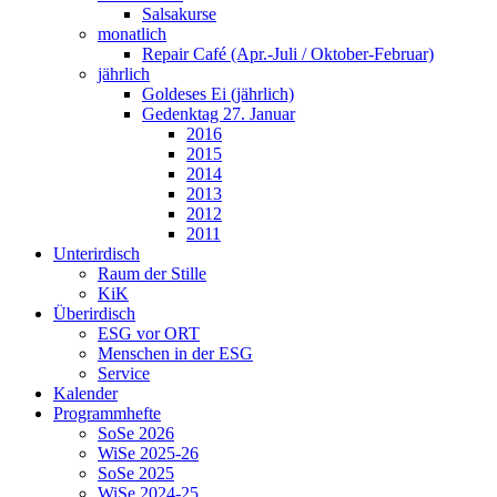
Salsakurse
monatlich
Repair Café (Apr.-Juli / Oktober-Februar)
jährlich
Goldeses Ei (jährlich)
Gedenktag 27. Januar
2016
2015
2014
2013
2012
2011
Unterirdisch
Raum der Stille
KiK
Überirdisch
ESG vor ORT
Menschen in der ESG
Service
Kalender
Programmhefte
SoSe 2026
WiSe 2025-26
SoSe 2025
WiSe 2024-25