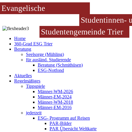
Evangelische
Studentinnen- 
Studentengemeinde Trier
Home
360-Grad ESG Trier
Beratung
Seelsorge (Mühling)
für ausländ. Studierende
Beratung (Schmithüsen)
ESG-Notfond
Aktuelles
Regelmäßiges
Tippspiele
Männer-WM-2026
Männer-EM-2024
Männer-WM-2018
Männer-EM-2016
jederzeit
ESG- Programm auf Reisen
PAR-Bilder
PAR Übersicht Weltkarte