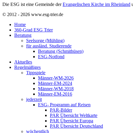
Die ESG ist eine Gemeinde der
Evangelischen Kirche im Rheinland
u
© 2012 - 2026 www.esg-trier.de
Home
360-Grad ESG Trier
Beratung
Seelsorge (Mühling)
für ausländ. Studierende
Beratung (Schmithüsen)
ESG-Notfond
Aktuelles
Regelmäßiges
Tippspiele
Männer-WM-2026
Männer-EM-2024
Männer-WM-2018
Männer-EM-2016
jederzeit
ESG- Programm auf Reisen
PAR-Bilder
PAR Übersicht Weltkarte
PAR Übersicht Europa
PAR Übersicht Deutschland
wöchentlich