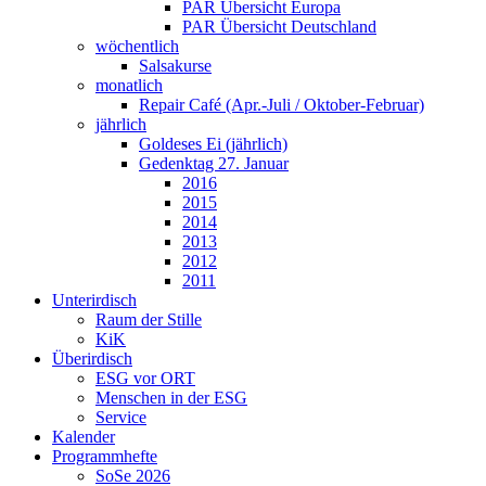
PAR Übersicht Europa
PAR Übersicht Deutschland
wöchentlich
Salsakurse
monatlich
Repair Café (Apr.-Juli / Oktober-Februar)
jährlich
Goldeses Ei (jährlich)
Gedenktag 27. Januar
2016
2015
2014
2013
2012
2011
Unterirdisch
Raum der Stille
KiK
Überirdisch
ESG vor ORT
Menschen in der ESG
Service
Kalender
Programmhefte
SoSe 2026