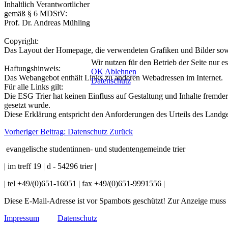
Inhaltlich Verantwortlicher
gemäß § 6 MDStV:
Prof. Dr. Andreas Mühling
Copyright:
Das Layout der Homepage, die verwendeten Grafiken und Bilder sowie
Wir nutzen für den Betrieb der Seite nur e
Haftungshinweis:
OK
Ablehnen
Das Webangebot enthält Links zu anderen Webadressen im Internet.
Datenschutz
Für alle Links gilt:
Die ESG Trier hat keinen Einfluss auf Gestaltung und Inhalte fremder 
gesetzt wurde.
Diese Erklärung entspricht den Anforderungen des Urteils des Land
Vorheriger Beitrag: Datenschutz
Zurück
evangelische studentinnen- und studentengemeinde trier
| im treff 19 | d - 54296 trier |
| tel +49/(0)651-16051 | fax +49/(0)651-9991556 |
Diese E-Mail-Adresse ist vor Spambots geschützt! Zur Anzeige muss J
Impressum
Datenschutz