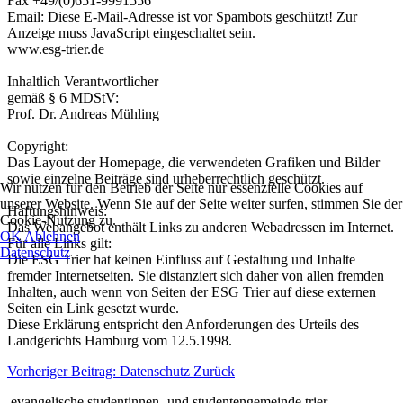
Fax +49/(0)651-9991556
Email:
Diese E-Mail-Adresse ist vor Spambots geschützt! Zur
Anzeige muss JavaScript eingeschaltet sein.
www.esg-trier.de
Inhaltlich Verantwortlicher
gemäß § 6 MDStV:
Prof. Dr. Andreas Mühling
Copyright:
Das Layout der Homepage, die verwendeten Grafiken und Bilder
sowie einzelne Beiträge sind urheberrechtlich geschützt.
Wir nutzen für den Betrieb der Seite nur essenzielle Cookies auf
unserer Website. Wenn Sie auf der Seite weiter surfen, stimmen Sie der
Haftungshinweis:
Cookie-Nutzung zu.
Das Webangebot enthält Links zu anderen Webadressen im Internet.
OK
Ablehnen
Für alle Links gilt:
Datenschutz
Die ESG Trier hat keinen Einfluss auf Gestaltung und Inhalte
fremder Internetseiten. Sie distanziert sich daher von allen fremden
Inhalten, auch wenn von Seiten der ESG Trier auf diese externen
Seiten ein Link gesetzt wurde.
Diese Erklärung entspricht den Anforderungen des Urteils des
Landgerichts Hamburg vom 12.5.1998.
Vorheriger Beitrag: Datenschutz
Zurück
evangelische studentinnen- und studentengemeinde trier