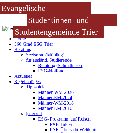
Evangelische
Studentinnen- und
Studentengemeinde Trier
Home
360-Grad ESG Trier
Beratung
Seelsorge (Mühling)
für ausländ. Studierende
Beratung (Schmithüsen)
ESG-Notfond
Aktuelles
Regelmäßiges
Tippspiele
Männer-WM-2026
Männer-EM-2024
Männer-WM-2018
Männer-EM-2016
jederzeit
ESG- Programm auf Reisen
PAR-Bilder
PAR Übersicht Weltkarte