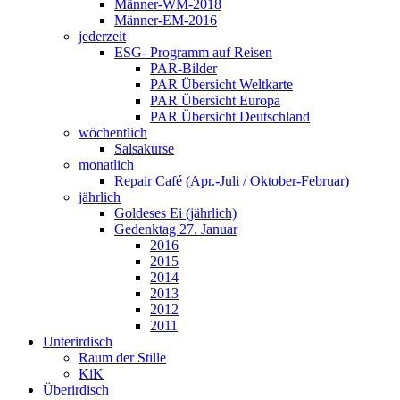
Männer-WM-2018
Männer-EM-2016
jederzeit
ESG- Programm auf Reisen
PAR-Bilder
PAR Übersicht Weltkarte
PAR Übersicht Europa
PAR Übersicht Deutschland
wöchentlich
Salsakurse
monatlich
Repair Café (Apr.-Juli / Oktober-Februar)
jährlich
Goldeses Ei (jährlich)
Gedenktag 27. Januar
2016
2015
2014
2013
2012
2011
Unterirdisch
Raum der Stille
KiK
Überirdisch