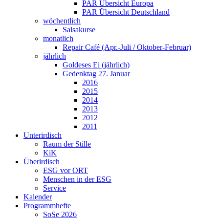
PAR Übersicht Europa
PAR Übersicht Deutschland
wöchentlich
Salsakurse
monatlich
Repair Café (Apr.-Juli / Oktober-Februar)
jährlich
Goldeses Ei (jährlich)
Gedenktag 27. Januar
2016
2015
2014
2013
2012
2011
Unterirdisch
Raum der Stille
KiK
Überirdisch
ESG vor ORT
Menschen in der ESG
Service
Kalender
Programmhefte
SoSe 2026