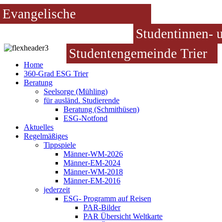
Evangelische
Studentinnen- 
Studentengemeinde Trier
Home
360-Grad ESG Trier
Beratung
Seelsorge (Mühling)
für ausländ. Studierende
Beratung (Schmithüsen)
ESG-Notfond
Aktuelles
Regelmäßiges
Tippspiele
Männer-WM-2026
Männer-EM-2024
Männer-WM-2018
Männer-EM-2016
jederzeit
ESG- Programm auf Reisen
PAR-Bilder
PAR Übersicht Weltkarte