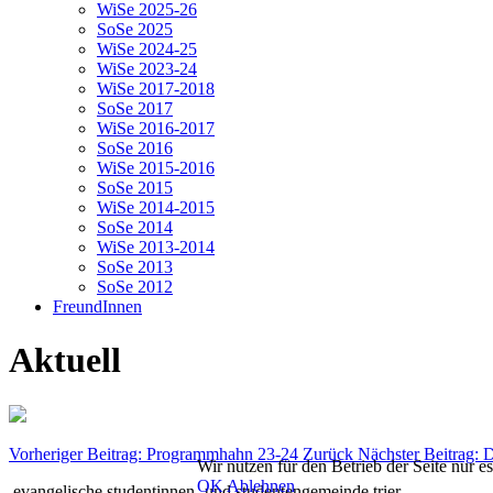
WiSe 2025-26
SoSe 2025
WiSe 2024-25
WiSe 2023-24
WiSe 2017-2018
SoSe 2017
WiSe 2016-2017
SoSe 2016
WiSe 2015-2016
SoSe 2015
WiSe 2014-2015
SoSe 2014
WiSe 2013-2014
SoSe 2013
SoSe 2012
FreundInnen
Aktuell
Vorheriger Beitrag: Programmhahn 23-24
Zurück
Nächster Beitrag: 
Wir nutzen für den Betrieb der Seite nur e
OK
Ablehnen
evangelische studentinnen- und studentengemeinde trier