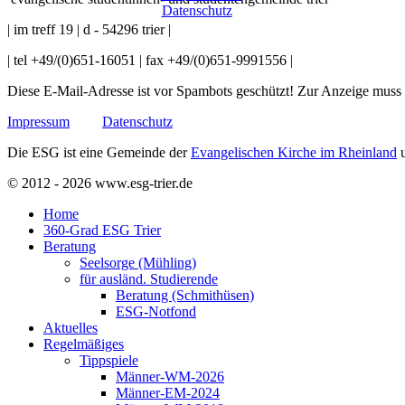
Datenschutz
| im treff 19 | d - 54296 trier |
| tel +49/(0)651-16051 | fax +49/(0)651-9991556 |
Diese E-Mail-Adresse ist vor Spambots geschützt! Zur Anzeige muss J
Impressum
Datenschutz
Die ESG ist eine Gemeinde der
Evangelischen Kirche im Rheinland
u
© 2012 - 2026 www.esg-trier.de
Home
360-Grad ESG Trier
Beratung
Seelsorge (Mühling)
für ausländ. Studierende
Beratung (Schmithüsen)
ESG-Notfond
Aktuelles
Regelmäßiges
Tippspiele
Männer-WM-2026
Männer-EM-2024