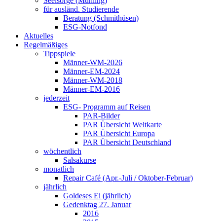
Seelsorge (Mühling)
für ausländ. Studierende
Beratung (Schmithüsen)
ESG-Notfond
Aktuelles
Regelmäßiges
Tippspiele
Männer-WM-2026
Männer-EM-2024
Männer-WM-2018
Männer-EM-2016
jederzeit
ESG- Programm auf Reisen
PAR-Bilder
PAR Übersicht Weltkarte
PAR Übersicht Europa
PAR Übersicht Deutschland
wöchentlich
Salsakurse
monatlich
Repair Café (Apr.-Juli / Oktober-Februar)
jährlich
Goldeses Ei (jährlich)
Gedenktag 27. Januar
2016