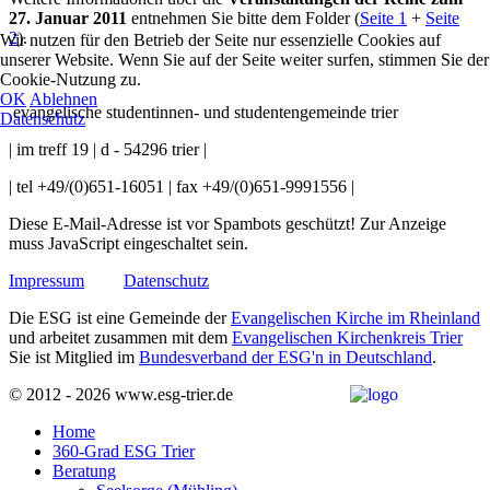
27. Januar 2011
entnehmen Sie bitte dem Folder (
Seite 1
+
Seite
2
).
Wir nutzen für den Betrieb der Seite nur essenzielle Cookies auf
unserer Website. Wenn Sie auf der Seite weiter surfen, stimmen Sie der
Cookie-Nutzung zu.
OK
Ablehnen
evangelische studentinnen- und studentengemeinde trier
Datenschutz
| im treff 19 | d - 54296 trier |
| tel +49/(0)651-16051 | fax +49/(0)651-9991556 |
Diese E-Mail-Adresse ist vor Spambots geschützt! Zur Anzeige
muss JavaScript eingeschaltet sein.
Impressum
Datenschutz
Die ESG ist eine Gemeinde der
Evangelischen Kirche im Rheinland
und arbeitet zusammen mit dem
Evangelischen Kirchenkreis Trier
Sie ist Mitglied im
Bundesverband der ESG'n in Deutschland
.
© 2012 - 2026 www.esg-trier.de
Home
360-Grad ESG Trier
Beratung