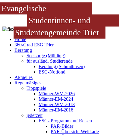
Evangelische
Studentinnen- und
Studentengemeinde Trier
Home
360-Grad ESG Trier
Beratung
Seelsorge (Mühling)
für ausländ. Studierende
Beratung (Schmithüsen)
ESG-Notfond
Aktuelles
Regelmäßiges
Tippspiele
Männer-WM-2026
Männer-EM-2024
Männer-WM-2018
Männer-EM-2016
jederzeit
ESG- Programm auf Reisen
PAR-Bilder
PAR Übersicht Weltkarte