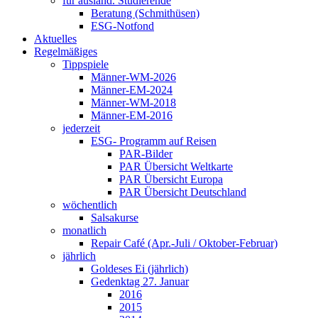
für ausländ. Studierende
Beratung (Schmithüsen)
ESG-Notfond
Aktuelles
Regelmäßiges
Tippspiele
Männer-WM-2026
Männer-EM-2024
Männer-WM-2018
Männer-EM-2016
jederzeit
ESG- Programm auf Reisen
PAR-Bilder
PAR Übersicht Weltkarte
PAR Übersicht Europa
PAR Übersicht Deutschland
wöchentlich
Salsakurse
monatlich
Repair Café (Apr.-Juli / Oktober-Februar)
jährlich
Goldeses Ei (jährlich)
Gedenktag 27. Januar
2016
2015