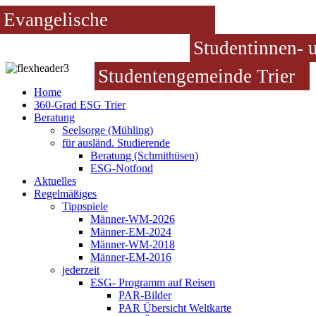
Evangelische
Studentinnen- 
Studentengemeinde Trier
Home
360-Grad ESG Trier
Beratung
Seelsorge (Mühling)
für ausländ. Studierende
Beratung (Schmithüsen)
ESG-Notfond
Aktuelles
Regelmäßiges
Tippspiele
Männer-WM-2026
Männer-EM-2024
Männer-WM-2018
Männer-EM-2016
jederzeit
ESG- Programm auf Reisen
PAR-Bilder
PAR Übersicht Weltkarte