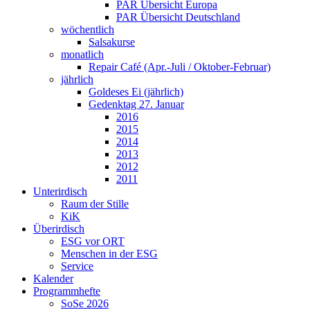
PAR Übersicht Europa
PAR Übersicht Deutschland
wöchentlich
Salsakurse
monatlich
Repair Café (Apr.-Juli / Oktober-Februar)
jährlich
Goldeses Ei (jährlich)
Gedenktag 27. Januar
2016
2015
2014
2013
2012
2011
Unterirdisch
Raum der Stille
KiK
Überirdisch
ESG vor ORT
Menschen in der ESG
Service
Kalender
Programmhefte
SoSe 2026