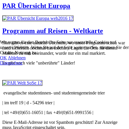
PAR Übersicht Europa
Programm auf Reisen - Weltkarte
Wir nutzen für den Betrieb der Seite nur essenzielle Cookies auf
Hier gibt es eine aktuelle Übersicht, wo unser Programm schon war
unserer Website. Wenn Sie auf der Seite weiter surfen, stimmen Sie der
(und sicherlich nochmal hin möchte). Lagen die Orte für diesen
Cookie-Nutzung zu.
Maßstab zu nah beieinander, wurde nur ein mal markiert.
OK
Ablehnen
Datenschutz
Es gibt noch viele "unberührte" Länder!
evangelische studentinnen- und studentengemeinde trier
| im treff 19 | d - 54296 trier |
| tel +49/(0)651-16051 | fax +49/(0)651-9991556 |
Diese E-Mail-Adresse ist vor Spambots geschützt! Zur Anzeige
muss JavaScript eingeschaltet sein.