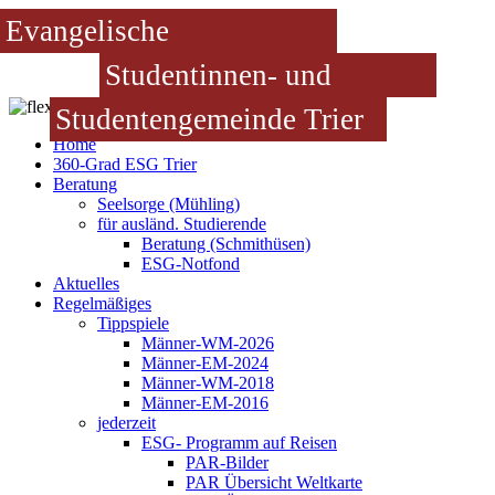
Evangelische
Studentinnen- und
Studentengemeinde Trier
Home
360-Grad ESG Trier
Beratung
Seelsorge (Mühling)
für ausländ. Studierende
Beratung (Schmithüsen)
ESG-Notfond
Aktuelles
Regelmäßiges
Tippspiele
Männer-WM-2026
Männer-EM-2024
Männer-WM-2018
Männer-EM-2016
jederzeit
ESG- Programm auf Reisen
PAR-Bilder
PAR Übersicht Weltkarte