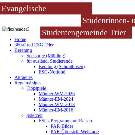
Evangelische
Studentinnen- 
Studentengemeinde Trier
Home
360-Grad ESG Trier
Beratung
Seelsorge (Mühling)
für ausländ. Studierende
Beratung (Schmithüsen)
ESG-Notfond
Aktuelles
Regelmäßiges
Tippspiele
Männer-WM-2026
Männer-EM-2024
Männer-WM-2018
Männer-EM-2016
jederzeit
ESG- Programm auf Reisen
PAR-Bilder
PAR Übersicht Weltkarte