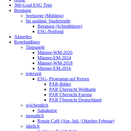
360-Grad ESG Trier
Beratung
Seelsorge (Mühling)
für ausländ. Studierende
Beratung (Schmithüsen)
ESG-Notfond
Aktuelles
Regelmäßiges
Tippspiele
Männer-WM-2026
Männer-EM-2024
Männer-WM-2018
Männer-EM-2016
jederzeit
ESG- Programm auf Reisen
PAR-Bilder
PAR Übersicht Weltkarte
PAR Übersicht Europa
PAR Übersicht Deutschland
wöchentlich
Salsakurse
monatlich
Repair Café (Apr.-Juli / Oktober-Februar)
jährlich