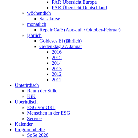
PAR Übersicht Europa
PAR Übersicht Deutschland
wöchentlich
Salsakurse
monatlich
Repair Café (Apr.-Juli / Oktober-Februar)
jährlich
Goldeses Ei (jährlich)
Gedenktag 27. Januar
2016
2015
2014
2013
2012
2011
Unterirdisch
Raum der Stille
KiK
Überirdisch
ESG vor ORT
Menschen in der ESG
Service
Kalender
Programmhefte
SoSe 2026