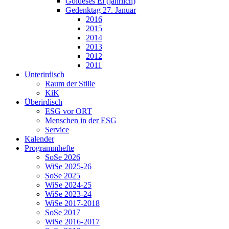
Goldeses Ei (jährlich)
Gedenktag 27. Januar
2016
2015
2014
2013
2012
2011
Unterirdisch
Raum der Stille
KiK
Überirdisch
ESG vor ORT
Menschen in der ESG
Service
Kalender
Programmhefte
SoSe 2026
WiSe 2025-26
SoSe 2025
WiSe 2024-25
WiSe 2023-24
WiSe 2017-2018
SoSe 2017
WiSe 2016-2017