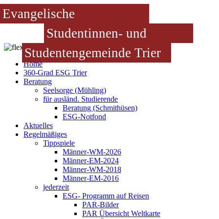
Evangelische
Studentinnen- und
Studentengemeinde Trier
Home
360-Grad ESG Trier
Beratung
Seelsorge (Mühling)
für ausländ. Studierende
Beratung (Schmithüsen)
ESG-Notfond
Aktuelles
Regelmäßiges
Tippspiele
Männer-WM-2026
Männer-EM-2024
Männer-WM-2018
Männer-EM-2016
jederzeit
ESG- Programm auf Reisen
PAR-Bilder
PAR Übersicht Weltkarte