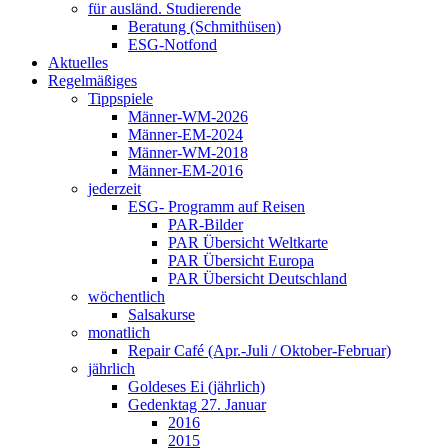
für ausländ. Studierende
Beratung (Schmithüsen)
ESG-Notfond
Aktuelles
Regelmäßiges
Tippspiele
Männer-WM-2026
Männer-EM-2024
Männer-WM-2018
Männer-EM-2016
jederzeit
ESG- Programm auf Reisen
PAR-Bilder
PAR Übersicht Weltkarte
PAR Übersicht Europa
PAR Übersicht Deutschland
wöchentlich
Salsakurse
monatlich
Repair Café (Apr.-Juli / Oktober-Februar)
jährlich
Goldeses Ei (jährlich)
Gedenktag 27. Januar
2016
2015