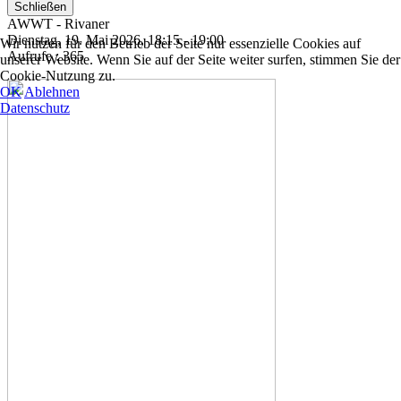
Schließen
AWWT - Rivaner
Dienstag, 19. Mai 2026, 18:15 - 19:00
Wir nutzen für den Betrieb der Seite nur essenzielle Cookies auf
Aufrufe
: 365
unserer Website. Wenn Sie auf der Seite weiter surfen, stimmen Sie der
Cookie-Nutzung zu.
OK
Ablehnen
Datenschutz