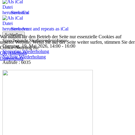
Save iCal
Save event and repeats as iCal
Schließen
Wir nutzen für den Betrieb der Seite nur essenzielle Cookies auf
Sprechstunde Studierendenpfarrer
unserer Website. Wenn Sie auf der Seite weiter surfen, stimmen Sie der
Dienstag, 19. Mai 2026, 14:00 - 16:00
Cookie-Nutzung zu.
Vorgerige Wiederholung
OK
Ablehnen
Nächste Wiederholung
Datenschutz
Aufrufe
: 6035