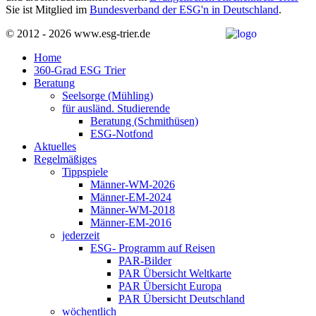
Sie ist Mitglied im
Bundesverband der ESG'n in Deutschland
.
© 2012 - 2026 www.esg-trier.de
Home
360-Grad ESG Trier
Beratung
Seelsorge (Mühling)
für ausländ. Studierende
Beratung (Schmithüsen)
ESG-Notfond
Aktuelles
Regelmäßiges
Tippspiele
Männer-WM-2026
Männer-EM-2024
Männer-WM-2018
Männer-EM-2016
jederzeit
ESG- Programm auf Reisen
PAR-Bilder
PAR Übersicht Weltkarte
PAR Übersicht Europa
PAR Übersicht Deutschland
wöchentlich