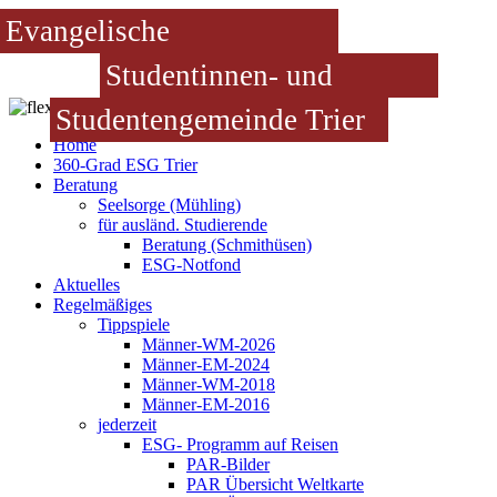
Evangelische
Studentinnen- und
Studentengemeinde Trier
Home
360-Grad ESG Trier
Beratung
Seelsorge (Mühling)
für ausländ. Studierende
Beratung (Schmithüsen)
ESG-Notfond
Aktuelles
Regelmäßiges
Tippspiele
Männer-WM-2026
Männer-EM-2024
Männer-WM-2018
Männer-EM-2016
jederzeit
ESG- Programm auf Reisen
PAR-Bilder
PAR Übersicht Weltkarte