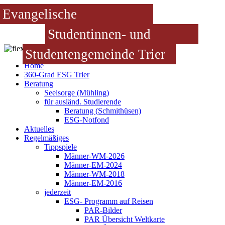
Evangelische
Studentinnen- und
Studentengemeinde Trier
Home
360-Grad ESG Trier
Beratung
Seelsorge (Mühling)
für ausländ. Studierende
Beratung (Schmithüsen)
ESG-Notfond
Aktuelles
Regelmäßiges
Tippspiele
Männer-WM-2026
Männer-EM-2024
Männer-WM-2018
Männer-EM-2016
jederzeit
ESG- Programm auf Reisen
PAR-Bilder
PAR Übersicht Weltkarte