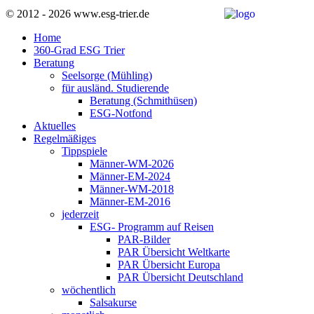
© 2012 - 2026 www.esg-trier.de
Home
360-Grad ESG Trier
Beratung
Seelsorge (Mühling)
für ausländ. Studierende
Beratung (Schmithüsen)
ESG-Notfond
Aktuelles
Regelmäßiges
Tippspiele
Männer-WM-2026
Männer-EM-2024
Männer-WM-2018
Männer-EM-2016
jederzeit
ESG- Programm auf Reisen
PAR-Bilder
PAR Übersicht Weltkarte
PAR Übersicht Europa
PAR Übersicht Deutschland
wöchentlich
Salsakurse