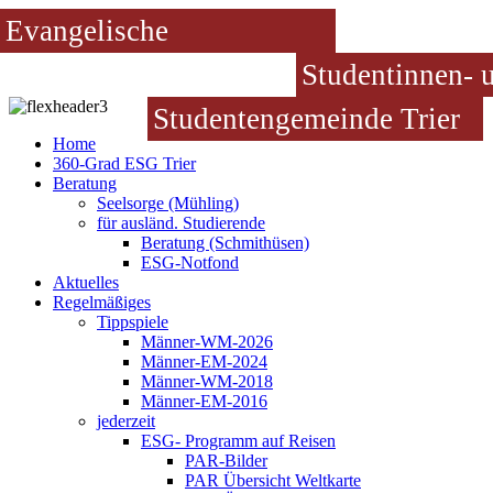
Evangelische
Studentinnen- 
Studentengemeinde Trier
Home
360-Grad ESG Trier
Beratung
Seelsorge (Mühling)
für ausländ. Studierende
Beratung (Schmithüsen)
ESG-Notfond
Aktuelles
Regelmäßiges
Tippspiele
Männer-WM-2026
Männer-EM-2024
Männer-WM-2018
Männer-EM-2016
jederzeit
ESG- Programm auf Reisen
PAR-Bilder
PAR Übersicht Weltkarte