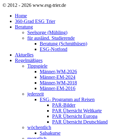
© 2012 - 2026 www.esg-trier.de
Home
360-Grad ESG Trier
Beratung
Seelsorge (Mühling)
für ausländ. Studierende
Beratung (Schmithüsen)
ESG-Notfond
Aktuelles
Regelmäßiges
Tippspiele
Männer-WM-2026
Männer-EM-2024
Männer-WM-2018
Männer-EM-2016
jederzeit
ESG- Programm auf Reisen
PAR-Bilder
PAR Übersicht Weltkarte
PAR Übersicht Europa
PAR Übersicht Deutschland
wöchentlich
Salsakurse
monatlich