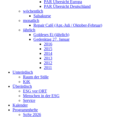
PAR Übersicht Europa
PAR Übersicht Deutschland
wöchentlich
Salsakurse
monatlich
Repair Café (Apr.-Juli / Oktober-Februar)
jährlich
Goldeses Ei (jährlich)
Gedenktag 27. Januar
2016
2015
2014
2013
2012
2011
Unterirdisch
Raum der Stille
KiK
Überirdisch
ESG vor ORT
Menschen in der ESG
Service
Kalender
Programmhefte
SoSe 2026