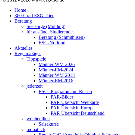
Home
360-Grad ESG Trier
Beratung
Seelsorge (Mühling)
für ausländ. Studierende
Beratung (Schmithüsen)
ESG-Notfond
Aktuelles
Regelmäßiges
Tippspiele
Männer-WM-2026
Männer-EM-2024
Männer-WM-2018
Männer-EM-2016
jederzeit
ESG- Programm auf Reisen
PAR-Bilder
PAR Übersicht Weltkarte
PAR Übersicht Europa
PAR Übersicht Deutschland
wöchentlich
Salsakurse
monatlich
Repair Café (Apr.-Juli / Oktober-Februar)