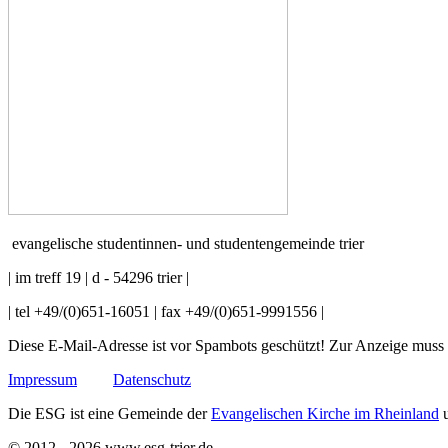
evangelische studentinnen- und studentengemeinde trier
| im treff 19 | d - 54296 trier |
| tel +49/(0)651-16051 | fax +49/(0)651-9991556 |
Diese E-Mail-Adresse ist vor Spambots geschützt! Zur Anzeige muss J
Impressum
Datenschutz
Die ESG ist eine Gemeinde der
Evangelischen Kirche im Rheinland
u
© 2012 - 2026 www.esg-trier.de