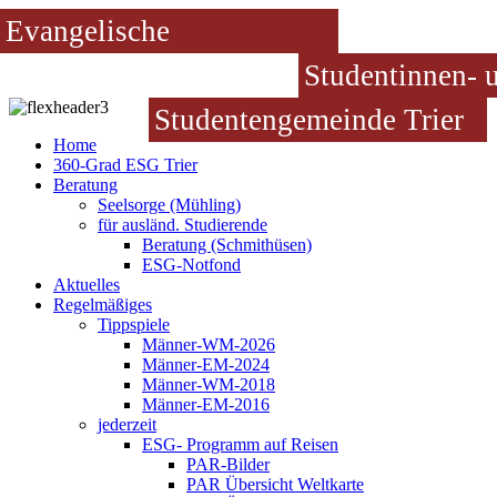
Evangelische
Studentinnen- 
Studentengemeinde Trier
Home
360-Grad ESG Trier
Beratung
Seelsorge (Mühling)
für ausländ. Studierende
Beratung (Schmithüsen)
ESG-Notfond
Aktuelles
Regelmäßiges
Tippspiele
Männer-WM-2026
Männer-EM-2024
Männer-WM-2018
Männer-EM-2016
jederzeit
ESG- Programm auf Reisen
PAR-Bilder
PAR Übersicht Weltkarte