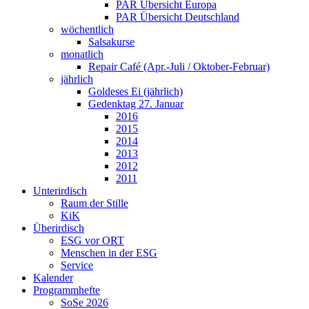
PAR Übersicht Europa
PAR Übersicht Deutschland
wöchentlich
Salsakurse
monatlich
Repair Café (Apr.-Juli / Oktober-Februar)
jährlich
Goldeses Ei (jährlich)
Gedenktag 27. Januar
2016
2015
2014
2013
2012
2011
Unterirdisch
Raum der Stille
KiK
Überirdisch
ESG vor ORT
Menschen in der ESG
Service
Kalender
Programmhefte
SoSe 2026