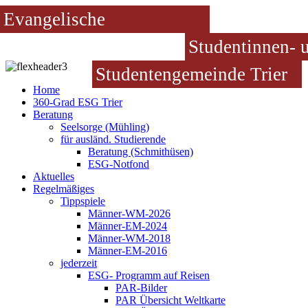
Evangelische
Studentinnen- 
Studentengemeinde Trier
Home
360-Grad ESG Trier
Beratung
Seelsorge (Mühling)
für ausländ. Studierende
Beratung (Schmithüsen)
ESG-Notfond
Aktuelles
Regelmäßiges
Tippspiele
Männer-WM-2026
Männer-EM-2024
Männer-WM-2018
Männer-EM-2016
jederzeit
ESG- Programm auf Reisen
PAR-Bilder
PAR Übersicht Weltkarte