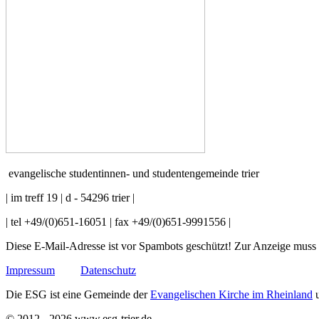
evangelische studentinnen- und studentengemeinde trier
| im treff 19 | d - 54296 trier |
| tel +49/(0)651-16051 | fax +49/(0)651-9991556 |
Diese E-Mail-Adresse ist vor Spambots geschützt! Zur Anzeige muss J
Impressum
Datenschutz
Die ESG ist eine Gemeinde der
Evangelischen Kirche im Rheinland
u
© 2012 - 2026 www.esg-trier.de