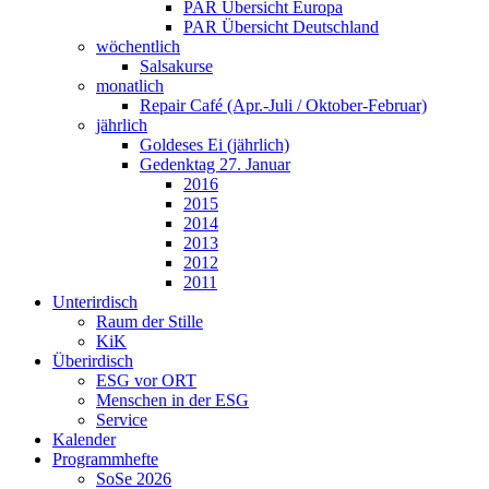
PAR Übersicht Europa
PAR Übersicht Deutschland
wöchentlich
Salsakurse
monatlich
Repair Café (Apr.-Juli / Oktober-Februar)
jährlich
Goldeses Ei (jährlich)
Gedenktag 27. Januar
2016
2015
2014
2013
2012
2011
Unterirdisch
Raum der Stille
KiK
Überirdisch
ESG vor ORT
Menschen in der ESG
Service
Kalender
Programmhefte
SoSe 2026