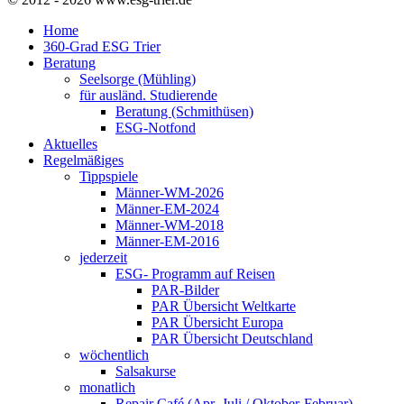
Home
360-Grad ESG Trier
Beratung
Seelsorge (Mühling)
für ausländ. Studierende
Beratung (Schmithüsen)
ESG-Notfond
Aktuelles
Regelmäßiges
Tippspiele
Männer-WM-2026
Männer-EM-2024
Männer-WM-2018
Männer-EM-2016
jederzeit
ESG- Programm auf Reisen
PAR-Bilder
PAR Übersicht Weltkarte
PAR Übersicht Europa
PAR Übersicht Deutschland
wöchentlich
Salsakurse
monatlich
Repair Café (Apr.-Juli / Oktober-Februar)