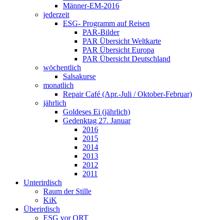
Männer-EM-2016
jederzeit
ESG- Programm auf Reisen
PAR-Bilder
PAR Übersicht Weltkarte
PAR Übersicht Europa
PAR Übersicht Deutschland
wöchentlich
Salsakurse
monatlich
Repair Café (Apr.-Juli / Oktober-Februar)
jährlich
Goldeses Ei (jährlich)
Gedenktag 27. Januar
2016
2015
2014
2013
2012
2011
Unterirdisch
Raum der Stille
KiK
Überirdisch
ESG vor ORT