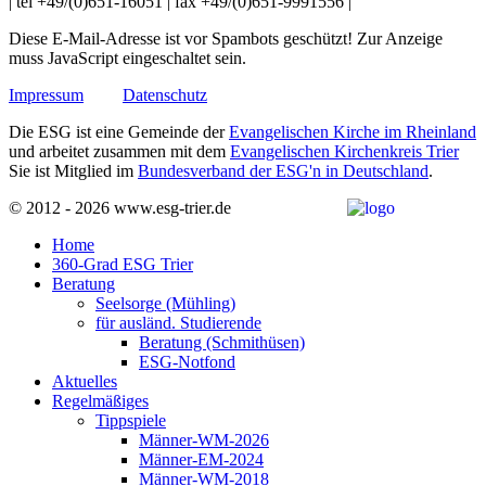
| tel +49/(0)651-16051 | fax +49/(0)651-9991556 |
Diese E-Mail-Adresse ist vor Spambots geschützt! Zur Anzeige
muss JavaScript eingeschaltet sein.
Impressum
Datenschutz
Die ESG ist eine Gemeinde der
Evangelischen Kirche im Rheinland
und arbeitet zusammen mit dem
Evangelischen Kirchenkreis Trier
Sie ist Mitglied im
Bundesverband der ESG'n in Deutschland
.
© 2012 - 2026 www.esg-trier.de
Home
360-Grad ESG Trier
Beratung
Seelsorge (Mühling)
für ausländ. Studierende
Beratung (Schmithüsen)
ESG-Notfond
Aktuelles
Regelmäßiges
Tippspiele
Männer-WM-2026
Männer-EM-2024
Männer-WM-2018