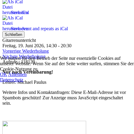
Save iCal
Save event and repeats as iCal
Schließen
Gitarrenunterricht
Freitag, 19. Juni 2026, 14:30 - 20:30
Vorgerige Wiederholung
Nächste Wiederholung
Wir nutzen für den Betrieb der Seite nur essenzielle Cookies auf
Aufrufe
: 118129
unserer Website. Wenn Sie auf der Seite weiter surfen, stimmen Sie der
Cookie-Nutzung zu.
Nur nach Vereinbarung!
OK
Ablehnen
Datenschutz
Lehrer: Michael Paulus
Weitere Infos und Kontaktanfragen:
Diese E-Mail-Adresse ist vor
Spambots geschützt! Zur Anzeige muss JavaScript eingeschaltet
sein.