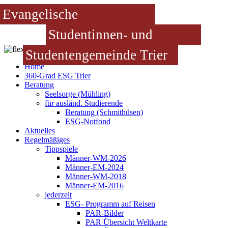
Evangelische
Studentinnen- und
Studentengemeinde Trier
Home
360-Grad ESG Trier
Beratung
Seelsorge (Mühling)
für ausländ. Studierende
Beratung (Schmithüsen)
ESG-Notfond
Aktuelles
Regelmäßiges
Tippspiele
Männer-WM-2026
Männer-EM-2024
Männer-WM-2018
Männer-EM-2016
jederzeit
ESG- Programm auf Reisen
PAR-Bilder
PAR Übersicht Weltkarte