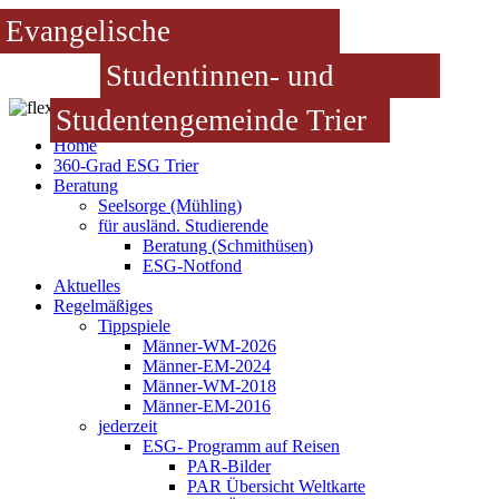
Evangelische
Studentinnen- und
Studentengemeinde Trier
Home
360-Grad ESG Trier
Beratung
Seelsorge (Mühling)
für ausländ. Studierende
Beratung (Schmithüsen)
ESG-Notfond
Aktuelles
Regelmäßiges
Tippspiele
Männer-WM-2026
Männer-EM-2024
Männer-WM-2018
Männer-EM-2016
jederzeit
ESG- Programm auf Reisen
PAR-Bilder
PAR Übersicht Weltkarte