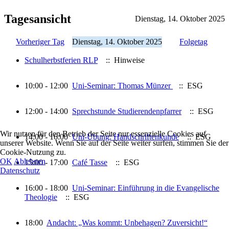
Tagesansicht
Dienstag, 14. Oktober 2025
Vorheriger Tag
Dienstag, 14. Oktober 2025
Folgetag
Schulherbstferien RLP
:: Hinweise
10:00 - 12:00
Uni-Seminar: Thomas Münzer
:: ESG
12:00 - 14:00
Sprechstunde Studierendenpfarrer
:: ESG
Wir nutzen für den Betrieb der Seite nur essenzielle Cookies auf
14:00 - 16:00
Uni-Übung: Handschriftenkunde
:: ESG
unserer Website. Wenn Sie auf der Seite weiter surfen, stimmen Sie der
Cookie-Nutzung zu.
OK
Ablehnen
15:00 - 17:00
Café Tasse
:: ESG
Datenschutz
16:00 - 18:00
Uni-Seminar: Einführung in die Evangelische
Theologie
:: ESG
18:00
Andacht: „Was kommt: Unbehagen? Zuversicht!“