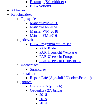
Beratung (Schmithüsen)
ESG-Notfond
Aktuelles
Regelmäßiges
Tippspiele
Männer-WM-2026
Männer-EM-2024
Männer-WM-2018
Männer-EM-2016
jederzeit
ESG- Programm auf Reisen
PAR-Bilder
PAR Übersicht Weltkarte
PAR Übersicht Europa
PAR Übersicht Deutschland
wöchentlich
Salsakurse
monatlich
Repair Café (Apr.-Juli / Oktober-Februar)
jährlich
Goldeses Ei (jährlich)
Gedenktag 27. Januar
2016
2015
2014