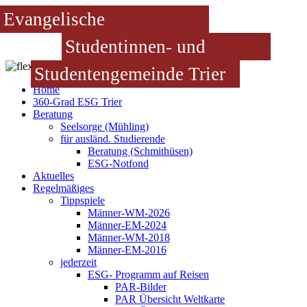
Evangelische
Studentinnen- und
Studentengemeinde Trier
Home
360-Grad ESG Trier
Beratung
Seelsorge (Mühling)
für ausländ. Studierende
Beratung (Schmithüsen)
ESG-Notfond
Aktuelles
Regelmäßiges
Tippspiele
Männer-WM-2026
Männer-EM-2024
Männer-WM-2018
Männer-EM-2016
jederzeit
ESG- Programm auf Reisen
PAR-Bilder
PAR Übersicht Weltkarte