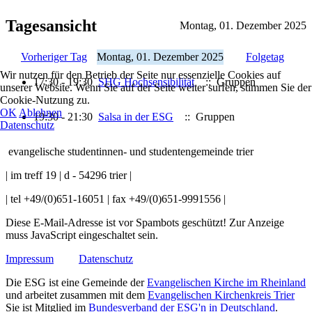
Tagesansicht
Montag, 01. Dezember 2025
Vorheriger Tag
Montag, 01. Dezember 2025
Folgetag
Wir nutzen für den Betrieb der Seite nur essenzielle Cookies auf
17:30 - 19:30
SHG Hochsensibilität
:: Gruppen
unserer Website. Wenn Sie auf der Seite weiter surfen, stimmen Sie der
Cookie-Nutzung zu.
OK
Ablehnen
19:30 - 21:30
Salsa in der ESG
:: Gruppen
Datenschutz
evangelische studentinnen- und studentengemeinde trier
| im treff 19 | d - 54296 trier |
| tel +49/(0)651-16051 | fax +49/(0)651-9991556 |
Diese E-Mail-Adresse ist vor Spambots geschützt! Zur Anzeige
muss JavaScript eingeschaltet sein.
Impressum
Datenschutz
Die ESG ist eine Gemeinde der
Evangelischen Kirche im Rheinland
und arbeitet zusammen mit dem
Evangelischen Kirchenkreis Trier
Sie ist Mitglied im
Bundesverband der ESG'n in Deutschland
.