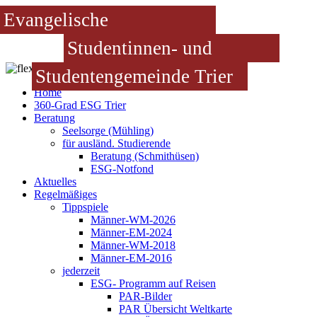
Evangelische
Studentinnen- und
Studentengemeinde Trier
Home
360-Grad ESG Trier
Beratung
Seelsorge (Mühling)
für ausländ. Studierende
Beratung (Schmithüsen)
ESG-Notfond
Aktuelles
Regelmäßiges
Tippspiele
Männer-WM-2026
Männer-EM-2024
Männer-WM-2018
Männer-EM-2016
jederzeit
ESG- Programm auf Reisen
PAR-Bilder
PAR Übersicht Weltkarte