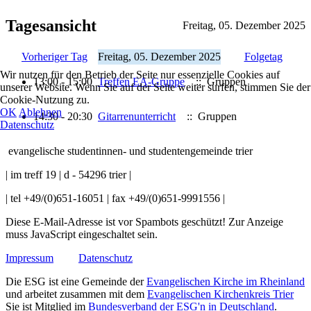
Tagesansicht
Freitag, 05. Dezember 2025
Vorheriger Tag
Freitag, 05. Dezember 2025
Folgetag
Wir nutzen für den Betrieb der Seite nur essenzielle Cookies auf
13:00 - 15:00
Treffen EA-Gruppe
:: Gruppen
unserer Website. Wenn Sie auf der Seite weiter surfen, stimmen Sie der
Cookie-Nutzung zu.
OK
Ablehnen
14:30 - 20:30
Gitarrenunterricht
:: Gruppen
Datenschutz
evangelische studentinnen- und studentengemeinde trier
| im treff 19 | d - 54296 trier |
| tel +49/(0)651-16051 | fax +49/(0)651-9991556 |
Diese E-Mail-Adresse ist vor Spambots geschützt! Zur Anzeige
muss JavaScript eingeschaltet sein.
Impressum
Datenschutz
Die ESG ist eine Gemeinde der
Evangelischen Kirche im Rheinland
und arbeitet zusammen mit dem
Evangelischen Kirchenkreis Trier
Sie ist Mitglied im
Bundesverband der ESG'n in Deutschland
.