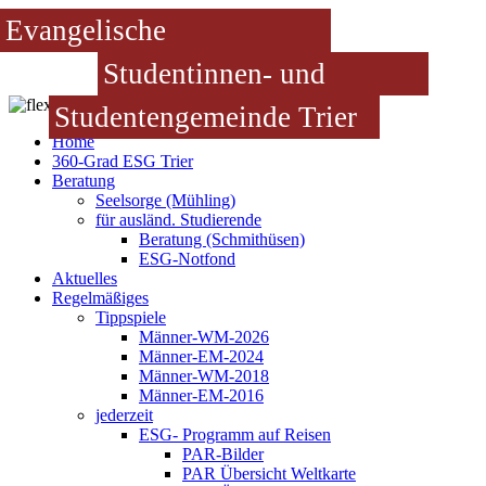
Evangelische
Studentinnen- und
Studentengemeinde Trier
Home
360-Grad ESG Trier
Beratung
Seelsorge (Mühling)
für ausländ. Studierende
Beratung (Schmithüsen)
ESG-Notfond
Aktuelles
Regelmäßiges
Tippspiele
Männer-WM-2026
Männer-EM-2024
Männer-WM-2018
Männer-EM-2016
jederzeit
ESG- Programm auf Reisen
PAR-Bilder
PAR Übersicht Weltkarte