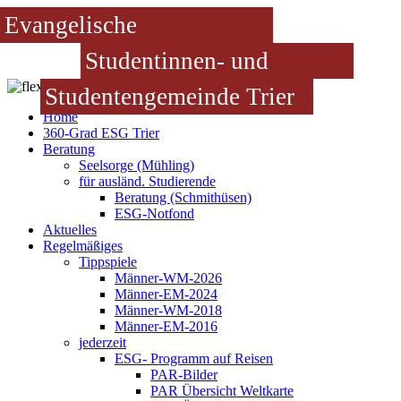
Evangelische
Studentinnen- und
Studentengemeinde Trier
Home
360-Grad ESG Trier
Beratung
Seelsorge (Mühling)
für ausländ. Studierende
Beratung (Schmithüsen)
ESG-Notfond
Aktuelles
Regelmäßiges
Tippspiele
Männer-WM-2026
Männer-EM-2024
Männer-WM-2018
Männer-EM-2016
jederzeit
ESG- Programm auf Reisen
PAR-Bilder
PAR Übersicht Weltkarte