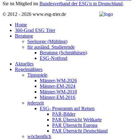
Sie ist Mitglied im
Bundesverband der ESG'n in Deutschland
.
© 2012 - 2026 www.esg-trier.de
Home
360-Grad ESG Trier
Beratung
Seelsorge (Mühling)
für ausländ. Studierende
Beratung (Schmithüsen)
ESG-Notfond
Aktuelles
Regelmäßiges
Tippspiele
Männer-WM-2026
Männer-EM-2024
Männer-WM-2018
Männer-EM-2016
jederzeit
ESG- Programm auf Reisen
PAR-Bilder
PAR Übersicht Weltkarte
PAR Übersicht Europa
PAR Übersicht Deutschland
wöchentlich