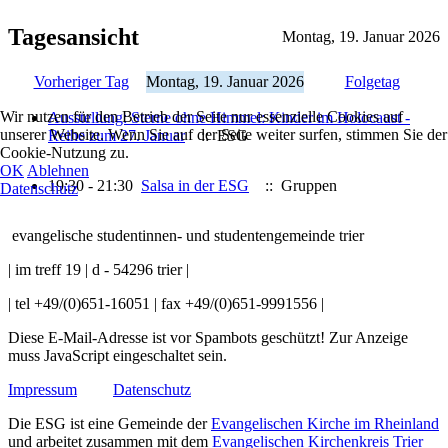
Tagesansicht
Montag, 19. Januar 2026
Vorheriger Tag
Montag, 19. Januar 2026
Folgetag
Wir nutzen für den Betrieb der Seite nur essenzielle Cookies auf
Ausstellung: Sterne ohne Himmel: Kinder im Holocaust -
unserer Website. Wenn Sie auf der Seite weiter surfen, stimmen Sie der
Reihe zum 27. Januar
:: ESG
Cookie-Nutzung zu.
OK
Ablehnen
19:30 - 21:30
Salsa in der ESG
:: Gruppen
Datenschutz
evangelische studentinnen- und studentengemeinde trier
| im treff 19 | d - 54296 trier |
| tel +49/(0)651-16051 | fax +49/(0)651-9991556 |
Diese E-Mail-Adresse ist vor Spambots geschützt! Zur Anzeige
muss JavaScript eingeschaltet sein.
Impressum
Datenschutz
Die ESG ist eine Gemeinde der
Evangelischen Kirche im Rheinland
und arbeitet zusammen mit dem
Evangelischen Kirchenkreis Trier