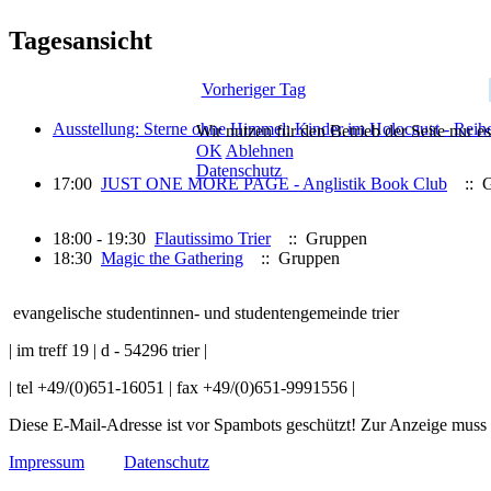
Tagesansicht
Vorheriger Tag
Ausstellung: Sterne ohne Himmel: Kinder im Holocaust - Reih
Wir nutzen für den Betrieb der Seite nur e
OK
Ablehnen
Datenschutz
17:00
JUST ONE MORE PAGE - Anglistik Book Club
:: G
18:00 - 19:30
Flautissimo Trier
:: Gruppen
18:30
Magic the Gathering
:: Gruppen
evangelische studentinnen- und studentengemeinde trier
| im treff 19 | d - 54296 trier |
| tel +49/(0)651-16051 | fax +49/(0)651-9991556 |
Diese E-Mail-Adresse ist vor Spambots geschützt! Zur Anzeige muss J
Impressum
Datenschutz