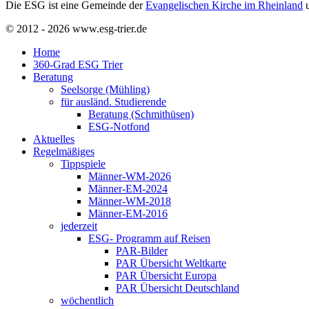
Die ESG ist eine Gemeinde der
Evangelischen Kirche im Rheinland
u
© 2012 - 2026 www.esg-trier.de
Home
360-Grad ESG Trier
Beratung
Seelsorge (Mühling)
für ausländ. Studierende
Beratung (Schmithüsen)
ESG-Notfond
Aktuelles
Regelmäßiges
Tippspiele
Männer-WM-2026
Männer-EM-2024
Männer-WM-2018
Männer-EM-2016
jederzeit
ESG- Programm auf Reisen
PAR-Bilder
PAR Übersicht Weltkarte
PAR Übersicht Europa
PAR Übersicht Deutschland
wöchentlich