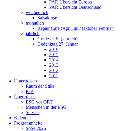
PAR Übersicht Europa
PAR Übersicht Deutschland
wöchentlich
Salsakurse
monatlich
Repair Café (Apr.-Juli / Oktober-Februar)
jährlich
Goldeses Ei (jährlich)
Gedenktag 27. Januar
2016
2015
2014
2013
2012
2011
Unterirdisch
Raum der Stille
KiK
Überirdisch
ESG vor ORT
Menschen in der ESG
Service
Kalender
Programmhefte
SoSe 2026