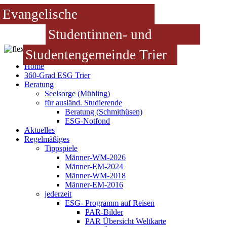
Evangelische
Studentinnen- und
Studentengemeinde Trier
Home
360-Grad ESG Trier
Beratung
Seelsorge (Mühling)
für ausländ. Studierende
Beratung (Schmithüsen)
ESG-Notfond
Aktuelles
Regelmäßiges
Tippspiele
Männer-WM-2026
Männer-EM-2024
Männer-WM-2018
Männer-EM-2016
jederzeit
ESG- Programm auf Reisen
PAR-Bilder
PAR Übersicht Weltkarte