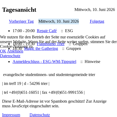
Tagesansicht
Mittwoch, 10. Juni 2026
Vorheriger Tag
Mittwoch, 10. Juni 2026
Folgetag
17:00 - 20:00
Repair Café
:: ESG
Wir nutzen für den Betrieb der Seite nur essenzielle Cookies auf
unserer Website. Wenn Sie auf der Seite weiter surfen, stimmen Sie der
18:00 - 19:30
Flautissimo Trier
:: Gruppen
Cookie-Nutzung zu.
18:30
Magic the Gathering
:: Gruppen
OK
Ablehnen
Datenschutz
Anmeldeschluss - ESG-WM-Tippspiel
:: Hinweise
evangelische studentinnen- und studentengemeinde trier
| im treff 19 | d - 54296 trier |
| tel +49/(0)651-16051 | fax +49/(0)651-9991556 |
Diese E-Mail-Adresse ist vor Spambots geschützt! Zur Anzeige
muss JavaScript eingeschaltet sein.
Impressum
Datenschutz