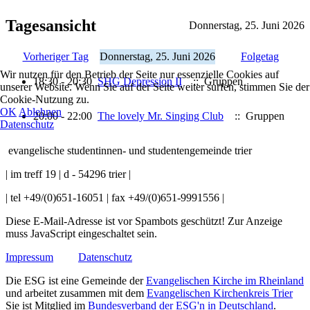
Tagesansicht
Donnerstag, 25. Juni 2026
Vorheriger Tag
Donnerstag, 25. Juni 2026
Folgetag
Wir nutzen für den Betrieb der Seite nur essenzielle Cookies auf
18:30 - 20:30
SHG Depression II
:: Gruppen
unserer Website. Wenn Sie auf der Seite weiter surfen, stimmen Sie der
Cookie-Nutzung zu.
OK
Ablehnen
20:00 - 22:00
The lovely Mr. Singing Club
:: Gruppen
Datenschutz
evangelische studentinnen- und studentengemeinde trier
| im treff 19 | d - 54296 trier |
| tel +49/(0)651-16051 | fax +49/(0)651-9991556 |
Diese E-Mail-Adresse ist vor Spambots geschützt! Zur Anzeige
muss JavaScript eingeschaltet sein.
Impressum
Datenschutz
Die ESG ist eine Gemeinde der
Evangelischen Kirche im Rheinland
und arbeitet zusammen mit dem
Evangelischen Kirchenkreis Trier
Sie ist Mitglied im
Bundesverband der ESG'n in Deutschland
.