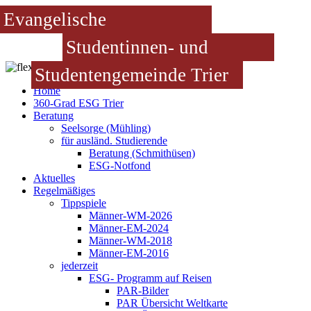
Evangelische
Studentinnen- und
Studentengemeinde Trier
Home
360-Grad ESG Trier
Beratung
Seelsorge (Mühling)
für ausländ. Studierende
Beratung (Schmithüsen)
ESG-Notfond
Aktuelles
Regelmäßiges
Tippspiele
Männer-WM-2026
Männer-EM-2024
Männer-WM-2018
Männer-EM-2016
jederzeit
ESG- Programm auf Reisen
PAR-Bilder
PAR Übersicht Weltkarte