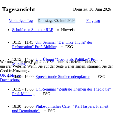
Tagesansicht
Dienstag, 30. Juni 2026
Vorheriger Tag
Dienstag, 30. Juni 2026
Folgetag
Schulferien Sommer RLP
:: Hinweise
10:15 - 11:45
Uni-Seminar "Der linke 'Flügel' der
Reformation" Prof. Mühling
:: ESG
12:15 - 14:00
Uni-Übung "Goethe als Politiker" Prof.
Wir nutzen für den Betrieb der Seite nur essenzielle Cookies auf
Mühling
:: ESG
unserer Website. Wenn Sie auf der Seite weiter surfen, stimmen Sie der
Cookie-Nutzung zu.
OK
Ablehnen
14:00 - 16:00
Sprechstunde Studierendenpfarrer
:: ESG
Datenschutz
16:15 - 18:00
Uni-Seminar "Zentrale Themen der Theologie"
Prof. Mühling
:: ESG
18:30 - 20:00
Philosophisches Café - "Karl Jaspers: Freiheit
und Demokratie"
:: ESG