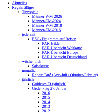
Aktuelles
Regelmäßiges
Tippspiele
Männer-WM-2026
Männer-EM-2024
Männer-WM-2018
Männer-EM-2016
jederzeit
ESG- Programm auf Reisen
PAR-Bilder
PAR Übersicht Weltkarte
PAR Übersicht Europa
PAR Übersicht Deutschland
wöchentlich
Salsakurse
monatlich
Repair Café (Apr.-Juli / Oktober-Februar)
jährlich
Goldeses Ei (jährlich)
Gedenktag 27. Januar
2016
2015
2014
2013
2012