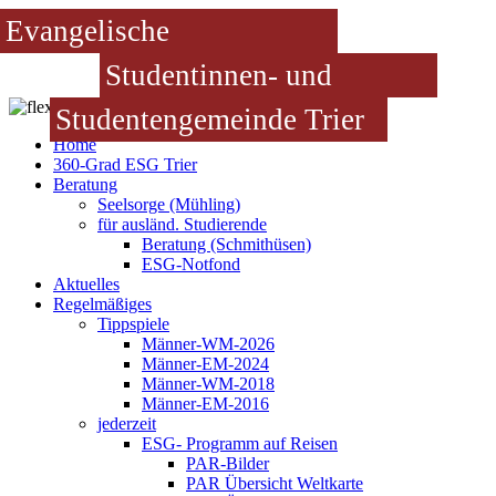
Evangelische
Studentinnen- und
Studentengemeinde Trier
Home
360-Grad ESG Trier
Beratung
Seelsorge (Mühling)
für ausländ. Studierende
Beratung (Schmithüsen)
ESG-Notfond
Aktuelles
Regelmäßiges
Tippspiele
Männer-WM-2026
Männer-EM-2024
Männer-WM-2018
Männer-EM-2016
jederzeit
ESG- Programm auf Reisen
PAR-Bilder
PAR Übersicht Weltkarte