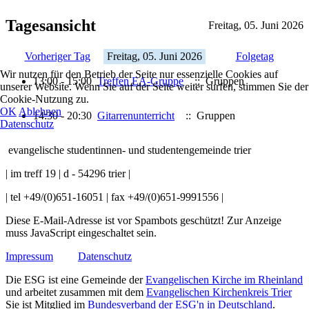
Tagesansicht
Freitag, 05. Juni 2026
Vorheriger Tag
Freitag, 05. Juni 2026
Folgetag
Wir nutzen für den Betrieb der Seite nur essenzielle Cookies auf
13:00 - 15:00
Treffen EA-Gruppe
:: Gruppen
unserer Website. Wenn Sie auf der Seite weiter surfen, stimmen Sie der
Cookie-Nutzung zu.
OK
Ablehnen
14:30 - 20:30
Gitarrenunterricht
:: Gruppen
Datenschutz
evangelische studentinnen- und studentengemeinde trier
| im treff 19 | d - 54296 trier |
| tel +49/(0)651-16051 | fax +49/(0)651-9991556 |
Diese E-Mail-Adresse ist vor Spambots geschützt! Zur Anzeige
muss JavaScript eingeschaltet sein.
Impressum
Datenschutz
Die ESG ist eine Gemeinde der
Evangelischen Kirche im Rheinland
und arbeitet zusammen mit dem
Evangelischen Kirchenkreis Trier
Sie ist Mitglied im
Bundesverband der ESG'n in Deutschland
.