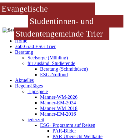
Evangelische
Studentinnen- und
Studentengemeinde Trier
Home
360-Grad ESG Trier
Beratung
Seelsorge (Mühling)
für ausländ. Studierende
Beratung (Schmithüsen)
ESG-Notfond
Aktuelles
Regelmäßiges
Tippspiele
Männer-WM-2026
Männer-EM-2024
Männer-WM-2018
Männer-EM-2016
jederzeit
ESG- Programm auf Reisen
PAR-Bilder
PAR Übersicht Weltkarte