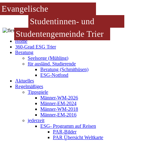
Evangelische
Studentinnen- und
Studentengemeinde Trier
Home
360-Grad ESG Trier
Beratung
Seelsorge (Mühling)
für ausländ. Studierende
Beratung (Schmithüsen)
ESG-Notfond
Aktuelles
Regelmäßiges
Tippspiele
Männer-WM-2026
Männer-EM-2024
Männer-WM-2018
Männer-EM-2016
jederzeit
ESG- Programm auf Reisen
PAR-Bilder
PAR Übersicht Weltkarte