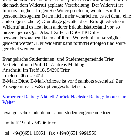
die nach dem Widerruf geplante Verarbeitung. Der Widerruf ist
formlos möglich. Legen Sie Widerspruch ein, werden wir Ihre
personenbezogenen Daten nicht mehr verarbeiten, es sei denn, eine
andere (gesetzliche) Grundlage gestattet dies. Erfolgt jedoch ein
Widerruf und es liegt kein anderer Erlaubnistatbestand vor, so
müssen gemäß §21 Abs. 1 Ziffer 3 DSG-EKD die
personenbezogenen Daten auf Ihren Wunsch hin unverzüglich
gelöscht werden. Der Widerruf kann formfrei erfolgen und sollte
gerichtet werden an:
Evangelische Studentinnen- und Studentengemeinde Trier
Vertreten durch Prof. Dr. Andreas Mühling
Anschrift: Im Treff 18, 54296 Trier
Telefon : 0651-16051
E-Mail:
Diese E-Mail-Adresse ist vor Spambots geschützt! Zur
Anzeige muss JavaScript eingeschaltet sein.
Vorheriger Beitrag: Aktuell
Zurück
Nächster Beitrag: Impressum
Weiter
evangelische studentinnen- und studentengemeinde trier
| im treff 19 | d - 54296 trier |
| tel +49/(0)651-16051 | fax +49/(0)651-9991556 |