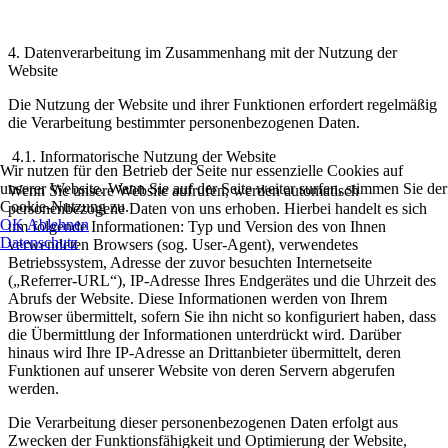
4.
Datenverarbeitung im Zusammenhang mit der Nutzung der
Website
Die Nutzung der Website und ihrer Funktionen erfordert regelmäßig
die Verarbeitung bestimmter personenbezogenen Daten.
4.1.
Informatorische Nutzung der Website
Wir nutzen für den Betrieb der Seite nur essenzielle Cookies auf
unserer Website. Wenn Sie auf der Seite weiter surfen, stimmen Sie der
Wenn Sie unsere Website aufrufen, werden automatisch
Cookie-Nutzung zu.
personenbezogene Daten von uns erhoben. Hierbei handelt es sich
OK
Ablehnen
um folgende Informationen: Typ und Version des von Ihnen
Datenschutz
verwendeten Browsers (sog. User-Agent), verwendetes
Betriebssystem, Adresse der zuvor besuchten Internetseite
(„Referrer-URL“), IP-Adresse Ihres Endgerätes und die Uhrzeit des
Abrufs der Website. Diese Informationen werden von Ihrem
Browser übermittelt, sofern Sie ihn nicht so konfiguriert haben, dass
die Übermittlung der Informationen unterdrückt wird. Darüber
hinaus wird Ihre IP-Adresse an Drittanbieter übermittelt, deren
Funktionen auf unserer Website von deren Servern abgerufen
werden.
Die Verarbeitung dieser personenbezogenen Daten erfolgt aus
Zwecken der Funktionsfähigkeit und Optimierung der Website,